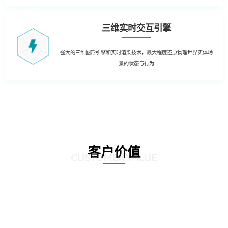
三维实时交互引擎
强大的三维图形引擎和实时渲染技术，最大程度还原物理世界实体场
景的状态与行为
客户价值
CUSTOMER VALUE
01
生产制造管理：结合实时生产数据，在3D场景中实时获知生产运营的KPI数据
和状态。同时当出现异常时，对各类报警信息进行处理和自动报警，定位到3D
场景，及时获知运行风险，通过3D动态方式进行故障处理和远程干预。