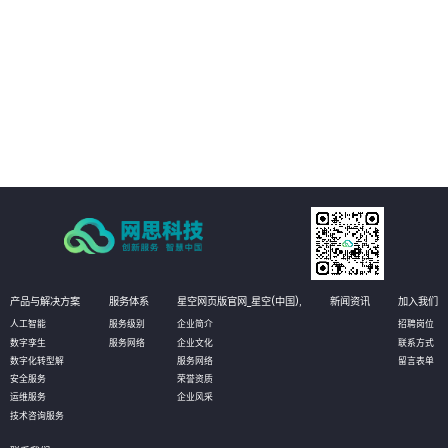
02
管理运营决策：通过真实场景与数据的完美融合和实时呈现，真实再现实际的
生产状态，有助于管理者更高效直观的获知数据，并作出相应决策，甚至可以
对决策进行模拟推演，以达到最优化决策的目的。
03
设备资产管理：通过物联网数据的采集，实时获知设备资产状态信息和健康状
况。无需到现场即可实现资产的有效维护；同时还可定义相应的管理阈值，系
统自动预警，对设备进行预测性维护，选择性保养和更换，大幅降低设备资产
维护成本。
产品与解决方案
服务体系
星空网页版官网_星空(中国),
新闻资讯
加入我们
人工智能
服务级别
企业简介
招聘岗位
数字孪生
服务网络
企业文化
联系方式
数字化转型解
服务网络
留言表单
安全服务
荣誉资质
运维服务
企业风采
技术咨询服务