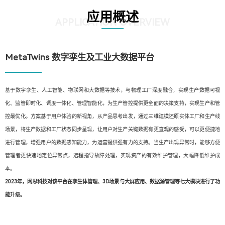
应用概述
APPLICATION OVERVIEW
MetaTwins 数字孪生及工业大数据平台
基于数字孪生、人工智能、物联网和大数据等技术，与物理工厂深度融合，实现生产数据可视
化、监管即时化、调度一体化、管理智能化，为生产管控提供更全面的决策支持，实现生产和管
控最优化。方案基于用户体验的新视角，从产品思考出发，通过三维建模还原实体工厂和生产线
场景，将生产数据和工厂状态同步呈现，让用户对生产关键数据有更直观的感受，可以更便捷地
进行管理，增强用户的数据感知能力，为运营提供强有力的支持。当生产出现异常时，能够方便
管理者更快速地定位异常点，远程指导故障处理，实现资产的有效维护管理，大幅降低维护成
本。
2023年，网思科技对该平台在孪生体管理、3D场景与大屏应用、数据源管理等七大模块进行了功
能升级。