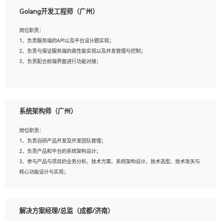
1、本科以上相关专业毕业，拥有三年以上相关数据工作经验经验。
Golang开发工程师（广州）
2、熟悉PostgreSQL、redis、MongoDB、ElasticSearch等开源数据库运维管理，拥
有开发经验优先。
岗位职责：
3、熟悉Oracle、MySQL、SQLServer中一种或多种优先。
1、负责服务端的API以及平台设计跟实现；
4、熟悉Hadoop、HBASE、Spark等大数据平台优先。
2、负责与保证服务端的高性能实现以及并发管理与控制；
5、熟悉linux或任意一种unix操作系统，如有较强操作系统侧工作经验者优先。
3、负责配合前端界面进行功能对接；
6、具备丰富的项目实施经验，较强的自我学习能力。
7、责任心强，为人友好，沟通能力强，具有良好的团队意识。
岗位要求：
1、本科及以上学历，计算机相关专业；
系统架构师（广州）
2、1年以上Golang开发工作经验，能独立完成相应项目开发；
3、基础扎实、熟悉数据结构与算法，熟悉多线程、多进程、IO复用等并发编程思维
岗位职责：
与实现，熟悉常用开源框架及设计模式；
1、负责自研产品开发及开发团队管理；
4、熟悉Golang、连接池、消息队列等组件使用、熟悉后端开发、测试、调试流程跟
2、负责产品和平台的系统架构设计；
工具使用；
3、参与产品与项目的业务分析、技术方案、系统架构设计、技术选型、技术攻关与
5、对技术有激情，喜欢钻研，能快速接受和掌握新技术，学习能力和工作责任心
核心功能设计与实现；
强，良好的沟通表达能力和团队协作能力。
4、根据业务及技术发展，做前瞻性的技术分析、研究及应用；
5、根据业务架构设计与业务需求，上接业务设计下接系统设计，编写系统概要设
计，指导技术骨干进行系统详细设计。
解决方案经理/总监（成都/济南）