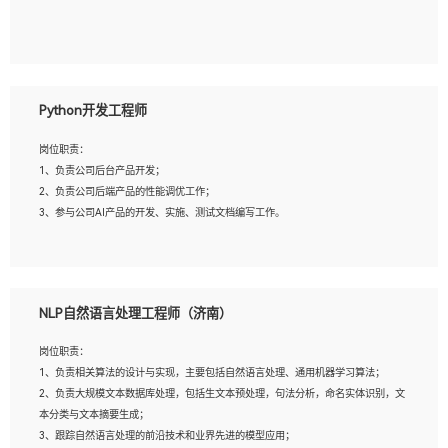
5、具备与多团队合作的经验，良好团队协作精神；
岗位要求：
1、全日制本科及以上学历，计算机相关专业毕业，一年以上前端开发工作经验；
2、熟练掌握HTML、CSS、JavaScript等web相关技术；
Python开发工程师
3、熟悉react/vue/angular任何一种前端框架，熟悉react优先；
4、熟悉webpack配置和git操作；
岗位职责：
5、善于沟通，具有团队意识；
1、负责公司后台产品开发；
2、负责公司后端产品的性能调优工作；
3、参与公司AI产品的开发、实施、测试文档编写工作。
岗位要求:
1、计算机相关专业，本科及以上学历，2年以上后端开发经验，有过运营商项目经
NLP自然语言处理工程师（济南）
验的更佳；
2、熟练python编程语言，熟悉服务端开发流程，熟悉常见的算法和数据结构；
岗位职责：
3、熟悉数据库开发，熟悉Mysql、Oracle、MongoDb数据库应用开发其中一种；
1、负责相关算法的设计与实现，主要包括自然语言处理、通用机器学习算法；
4、熟悉Python Wed框架（Django/Flask...）代码能力优秀，熟悉编码规范和具备
2、负责大规模文本数据库处理，包括生文本预处理，句法分析，命名实体识别，文
良好的文档编写能力）；
本分类与文本摘要生成；
5、沟通表达能力强，具备团队协作能力。
3、跟踪自然语言处理的前沿技术和业界先进的模型应用；