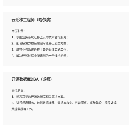
4、负责问答系统的搭建和知识图谱的建立；
云迁移工程师（哈尔滨）
岗位要求：
1、1年及以上自然语言处理方向研究或工作经验，统招本科及以上学历；
岗位职责：
2、熟悉tensorflow，keras，pytorch等常规深度学习框架，快速根据客户需求实现
1、承担业务系统迁移上云的技术咨询服务；
有效的模型；
2、配合解决方案经理编写迁移上云类方案；
3、熟悉掌握至少一种编程语言，如：Python，Java；
3、统管业务系统迁移上云的具体实施工作；
4、 熟悉NLP相关算法与实现；
4、解决迁移过程中所遇到的一些技术问题；
5、至少有一次及以上问答系统的项目实践，熟悉问答系统全流程开发者优先；
6、有较强的问题分析和处理能力，良好的团队合作意识；
7、 参与过相关竞赛或科研项目者优先。
岗位要求：
开源数据库DBA（成都）
1、专科及以上学历，三年以上工作经验，计算机等相关专业；
2、具备常见业务系统资源评估、部署优化和故障排查的能力；
岗位职责：
3、熟悉常见操作系统、存储、网络、 IO 等相关原理；
1、熟悉常见的开源数据库相关解决方案。
4、具有迁移工具实操经验，具备P2V、V2V迁移能力；
2、进行现场服务，包括数据迁移、数据库容灾、性能调优、系统建设、故障处理、
5、熟练华为、VMware虚拟化、云计算及云存储技术；
数据救援等工作。
6、熟悉主流数据库、应用服务器、中间件部署架构和运维方法；
7、具备资源池迁移、应用及数据迁移、异构数据迁移相关经验；
8、具有HCIE/H3CIE/VMware/阿里云等云计算方向认证者优先；
岗位要求：