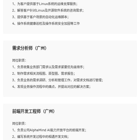
1、为客户提供基于Linux系统的运维支撑服务；
5、踏实， 勤奋，愿意在工作中不断学习，提高自我；
2、解答客户针对Linux及开源软件系统的咨询需求；
6、能与同事友好相处。
3、提供基于客户场景的自动化运维脚本；
4、操作系统健康巡检及操作系统安全加固等工作
岗位要求：
需求分析师（广州）
1、全日制本科计算机相关专业毕业，3年以上相关工作经验；
2、精通linux操作系统的运行维护，具有故障处理的能力
岗位职责：
3、熟练使用脚本语言，shell/python任一种，熟练使用Ansible
1、负责收集业务部门需求以及需求紧要优先级排序；
4、熟悉linux常见服务、中间件的基本原理、部署以及故障处理，如：Mysql、
2、制作需求相关流程图、原型图、需求报告；
Apache、Nginx、Zabbix、Kafka等
3、负责业务的需求调研、分析和管理工作，对需求文档进行管理；
5、熟悉主流虚拟化技术，如：VMware、KVM
4、发现业务操作流程中的痛点，并提出对应的解决方案；
6、具备网络方面的基础知识，熟悉常见的网络协议，如TCP/IP，转发原理，路由优
5、完成其他上级领导交予的任务和工作。
先级等
7、了解容器技术，熟悉docker或podman
8、有良好的文档编写能力和沟通能力，有RHCE证书优先
前端开发工程师（广州）
岗位要求：
1、本科以上学历，一年以上需求分析相关经验者优先；
岗位职责：
2、熟悉产品及需求规划工具，如:Axure、Xmind、MS Project等；
1、负责公司AlphaMind AI能力开放平台的前端开发；
3、具备良好的交流协调能力，有较强的责任感、工作积极主动；
2、编写系统开发过程中的相遇开发文档；
4、有较强的系统需求分析、文档编写能力、沟通能力；