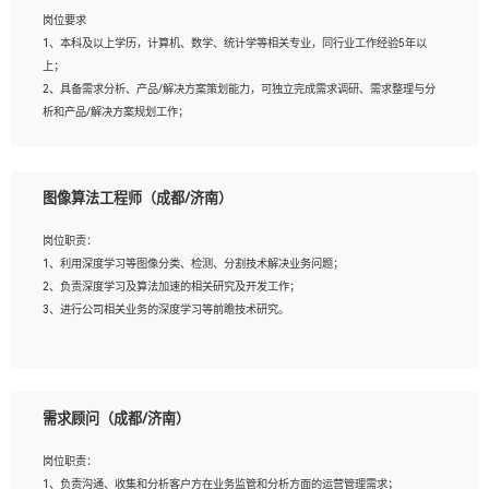
岗位要求
岗位要求：
1、本科及以上学历，计算机、数学、统计学等相关专业，同行业工作经验5年以
1、全日制统招本科及以上学历，计算机相关专业毕业，5年以上开发工作经验；
上；
2、具有扎实的java编程功底和良好的编码习惯，有分布式、多线程及高并发系统开
2、具备需求分析、产品/解决方案策划能力，可独立完成需求调研、需求整理与分
发经验和性能调优经验尤佳；熟悉JVM调优；掌握基础中间件、基础架构方案和云
析和产品/解决方案规划工作；
平台、云产品功能特性，熟练使用相关平台的功能和了解其背后实现机制；
3、逻辑缜密，对用户产品/解决方案体验敏感，对数据敏感，有产品/解决方案意
3、精通主流开发框架经验，精通一门主流开发语言；熟悉主流开源框架源码；
识，有主见，以数据为驱动，以结果为导向；
4、具有一定的大中型项目参与经验，有中间件、基础组件和框架的研发经验，具备
4、具有丰富的AI产品/解决方案解决方案经验，能够针对客户的需求，快速响应输
研发管理流程建设经验；
图像算法工程师（成都/济南）
出相关的解决方案，包括视频分析、图像识别、NLP、OCR、机器学习等；
5、熟悉Spring、Mybatis等开源框架和常用apache组件,熟悉Web服务端开发的各种
5、具备AI技术背景，掌握TensorFlow、PyTorch、Spark MLlib、SK-Learn等常见
常用框架和技术Springboot、Shiro、springcloud等；熟悉Linux常用命令和了解常
岗位职责：
AI算法框架，对人脸识别、目标检测、图像识别、OCR、NLP等AI算法有深刻理
用脚本语言，较丰富的线上系统运维经验，复杂问题排查思路清晰。
1、利用深度学习等图像分类、检测、分割技术解决业务问题；
解。具有AI平台级产品/解决方案从业经验者优先。具有大数据技术背景者优先；
2、负责深度学习及算法加速的相关研究及开发工作；
6、具备良好的客户意识与沟通能力，善于学习思考、创新与团队协作，认真负责、
3、进行公司相关业务的深度学习等前瞻技术研究。
执行力与抗压力强。
岗位要求：
1、统招本科以上学历，图形图像、计算机或数学相关专业；
需求顾问（成都/济南）
2、2年以上图像处理开发经验，熟悉python和spark开发；
3、熟练使用TensorFlow、Theano、Keras 及 Caffe 任意一种主流深度学习框架搭建
岗位职责：
深度学习系统环境；
1、负责沟通、收集和分析客户方在业务监管和分析方面的运营管理需求；