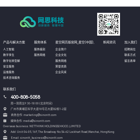
产品与解决方案
服务体系
星空网页版官网_星空(中国),
新闻资讯
加入我们
人工智能
服务级别
企业简介
招聘岗位
数字孪生
服务网络
企业文化
联系方式
数字化转型解
服务网络
留言表单
安全服务
荣誉资质
运维服务
企业风采
技术咨询服务
联系我们
400-808-5058
周一到周五9:30-18:00 (北京时间）
广州市黄埔区科学大道18号芯大厦B2栋1-2层
商务合作: marketing@sinontt.com
媒体合作: media@sinontt.com
Overseas business: NETTHINK HOLDINGS(HK)CO.,LIMITED
Add: Unit 04-05, 16F, The Broadway No.54-62 Lockhart Road,
Wanchai, HongKong
Email: sinontt_business@sinontt.com