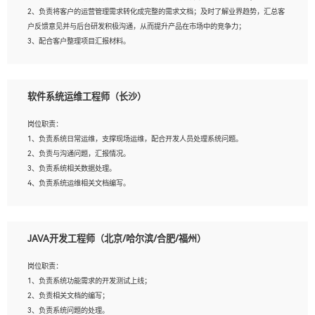
4、熟悉OPENCV、HALCON等常用图像处理软件，熟练进行图像处理；
2、负责将客户的运营管理需求转化成完整的需求文档；及时了解业界趋势，汇总客
5、熟悉主流的分类算法、聚类算法和关联分析算法原理，能熟练使用神经网络算法
户反馈意见并与后台研发积极沟通，从而提升产品在市场中的竞争力；
的进行业务建模；
3、配合客户整理项目汇报材料。
6、对OCR领域有深入的研究，熟悉模型调参，压缩和整型化方法；
7、熟悉mysql、oracle、MongoDB、redis等其中一种数据库使用。
岗位要求：
软件系统运维工程师（长沙）
1、3年以上运营或解决方案的工作经验。
2、具备良好的逻辑能力、沟通能力和文字处理能力，能够从海量数据中发现关键特
岗位职责：
征，可独立提出完整的优化方案,并推动方案执行达成结果；熟练使用PPT、
1、负责系统日常运维，支撑现场运维，配合开发人员处理系统问题。
WORD、EXCEL等办公软件；
2、负责与沟通问题，汇报情况。
3、深入理解公司各项AI产品和技术信息；具有较强的文档编写能力，能独立撰写
3、负责系统相关数据处理。
PPT、方案建议书等，面试时需携带个人制作的专业PPT文件进行展示。
4、负责系统运维相关文档编写。
5、负责现场对接客户，沟通事项。
JAVA开发工程师（北京/哈尔滨/合肥/福州）
岗位要求：
1、计算机相关专业本科以上学历，1年以上软件系统运维经验。
岗位职责：
2、精通linux命令。
1、负责系统功能需求的开发测试上线；
3、熟悉oracle、mysql 数据库。
2、负责相关文档的编写；
4、善于沟通，具有良好的团队合作精神和协作能力。
3、负责系统问题的处理。