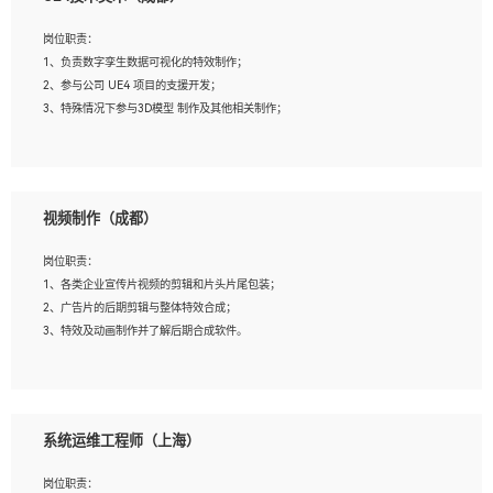
2、熟练掌握 Unity3D 程序开发，精通 C# 语言开发；
3、具有大量插件的使用调试经历，开发测试过 UWP 端程序者优先；
岗位职责：
4、有良好的沟通能力和团队合作意识；
1、负责数字孪生数据可视化的特效制作；
5、开发过 HoloLens 程序者优先。
2、参与公司 UE4 项目的支援开发；
3、特殊情况下参与3D模型 制作及其他相关制作；
岗位要求：
1、全日制本科以上学历，美术、动画相关专业毕业，具有相关效果制作经验2年以
视频制作（成都）
上；
2、熟练掌握 Particle 或 Niagara 制作特效模块；
岗位职责：
3、想象力丰富, 有一定的艺术审美深度；
1、各类企业宣传片视频的剪辑和片头片尾包装；
4、有良好的场景特效搭建功底；
2、广告片的后期剪辑与整体特效合成；
5、熟悉 3Ds Max 或者 Maya；
3、特效及动画制作并了解后期合成软件。
6、有良好的沟通能力和团队合作意识；
7、参与过建筑结构表现相关项目者优先
岗位要求：
1、热爱影视，责任心强，有强烈的兴趣和后期制作的主观能动性；
系统运维工程师（上海）
2、熟练使用After Effect、Photo Shop、熟练掌握视频剪辑和特效包装软件；
3、能对影片后期进行整体调色控制，具备一定审美感；
岗位职责：
4、在剪辑上会思考，有一定编导思维；