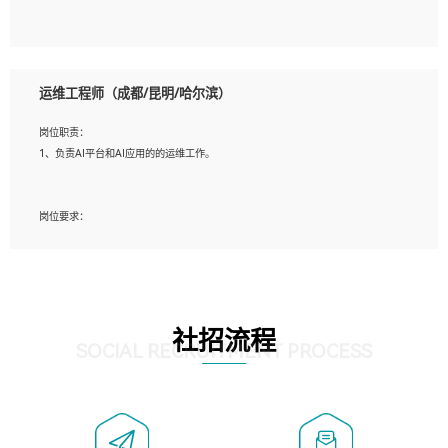
5、必须有实际的生产环境系统维护经验。
6、有中国移动安全态势系统相关项目经验优先考虑。
岗位要求：
1、精通java编程，熟悉vue和jsp编程；
运维工程师（成都/昆明/哈尔滨）
2、熟悉linux命令；
3、熟练使用springmvc、springcloud、webservice等框架进行开发；
岗位职责：
4、熟练使用oracle、mysql进行开发；
1、负责AI平台和AI应用的的运维工作。
5、熟悉流程开发如使用activiti；
6、计算机相关专业本科以上学历，3年以上开发工作经验。
岗位要求：
1、计算机相关专业，大专以上学历，2年以上开发运维工作经验；
2、必须具备的能力：有丰富的运维开发和K8S运维经验；熟悉K8S、Git、docker等
相关工具使用；熟练掌握Linux环境下的Shell语言 ；工作责任感强、具有良好的沟
通能力、服务意识；
3、掌握Linux环境下的Python编程语言；
社招流程
4、掌握DevOps思想、方法和流程。Jenkins工具使用；
SOCIAL RECRUITMENT PROCESS
5、掌握常见中间件配置与优化，如mysql、nginx等；
6、掌握服务器的维护，熟悉linux系统的常用操作；
7、掌握和第三方系统API接口的维护操作，和安全漏洞扫描的修复工作。