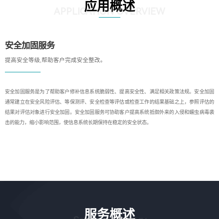
应用概述
APPLICATION OVERVIEW
安全加固服务
提高安全等级,帮助客户完成安全整改。
安全加固服务是为了帮助客户修补信息系统脆弱性、提高安全性、满足相关政策法规。安全加固
通常建立在安全风险评估、等保测评、安全检查等评估或检查工作的结果基础之上，参照评估的
结果对评估对象进行安全加固。安全加固服务可协助客户提高系统抵御外来的入侵和蠕虫病毒袭
击的能力，缩小影响范围，使信息系统长期保持在稳定的安全状态。
服务概述